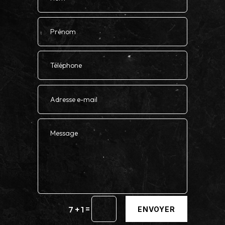
=
7 + 1
ENVOYER